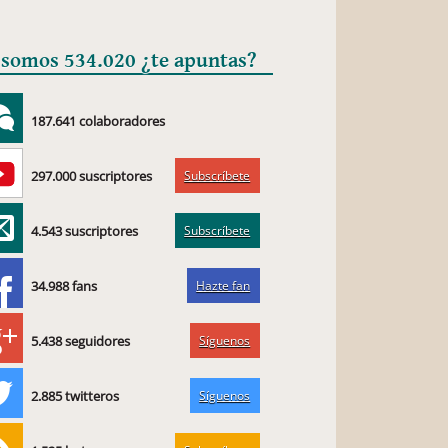
 somos 534.020 ¿te apuntas?
187.641 colaboradores
Subscríbete
297.000 suscriptores
Subscríbete
4.543 suscriptores
Hazte fan
34.988 fans
Síguenos
5.438 seguidores
Síguenos
2.885 twitteros