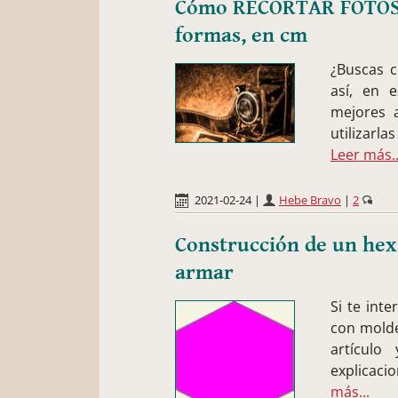
Cómo RECORTAR FOTOS O
formas, en cm
¿Buscas c
así, en e
mejores 
utilizarl
Leer más..
2021-02-24
|
Hebe Bravo
|
2
Construcción de un hex
armar
Si te int
con molde
artículo
explicaci
más...