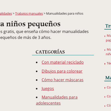
lidades
>
Trabajos manuales
> Manualidades para niños
a niños pequeños
Tr
os gratis, que enseña cómo hacer manualidades
Ma
 pequeños de más de 3 años.
pap
Ma
CATEGORÍAS
niñ
Con material reciclado
Té
Dibujos para colorear
Ma
Cómo hacer máscaras
Co
Juegos
Co
Manualidades para
adolescentes
Có