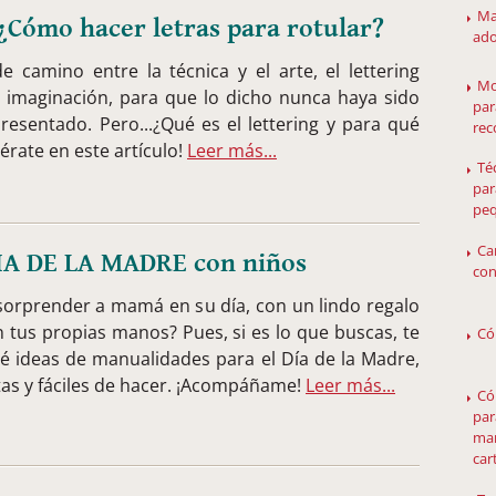
Ma
¿Cómo hacer letras para rotular?
ado
e camino entre la técnica y el arte, el lettering
Mo
u imaginación, para que lo dicho nunca haya sido
par
resentado. Pero...¿Qué es el lettering y para qué
rec
térate en este artículo!
Leer más...
Té
par
pe
Ca
DIA DE LA MADRE con niños
con
sorprender a mamá en su día, con un lindo regalo
 tus propias manos? Pues, si es lo que buscas, te
Có
é ideas de manualidades para el Día de la Madre,
as y fáciles de hacer. ¡Acompáñame!
Leer más...
Có
par
man
car