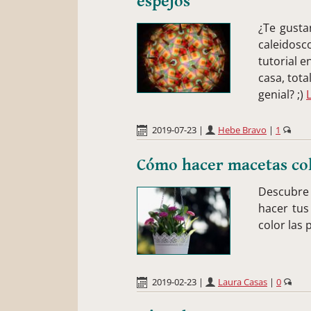
espejos
¿Te gusta
caleidosc
tutorial e
casa, tota
genial? ;)
2019-07-23
|
Hebe Bravo
|
1
Cómo hacer macetas col
Descubre 
hacer tus
color las
2019-02-23
|
Laura Casas
|
0