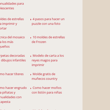
nualidades para
lescentes
ldes de estrellas
4 pasos para hacer un
a imprimir y
puzzle con una foto
ortar
cnica del mosaico
10 moldes de estrellas
a los más
de Frozen
queños
rpetas decoradas
Modelo de carta a los
 dibujos infantiles
reyes magos para
imprimir
mo hacer títeres
Molde gratis de
muñecos country
mo hacer engrudo
Como hacer moños
a piñatas y
con listón para niñas
ualidades con
tapesta