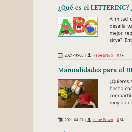
¿Qué es el LETTERING? 
A mitad d
desafía t
mejor rep
sirve? ¡En
2021-10-06
|
Hebe Bravo
|
0
Manualidades para el 
¿Quieres 
hecho con
compartir
muy bonit
2021-04-21
|
Hebe Bravo
|
0