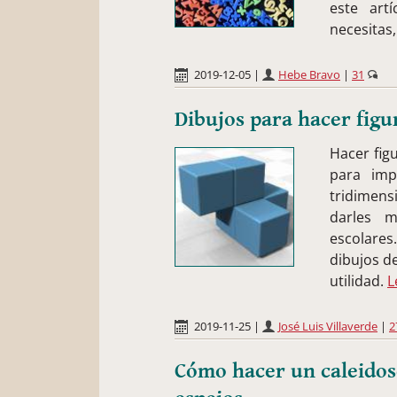
este artí
necesitas,
2019-12-05
|
Hebe Bravo
|
31
Dibujos para hacer figu
Hacer figu
para imp
tridimens
darles m
escolare
dibujos d
utilidad.
L
2019-11-25
|
José Luis Villaverde
|
2
Cómo hacer un caleidosc