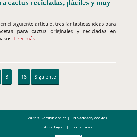
 cactus recicladas, ¡fáciles y muy
n el siguiente artículo, tres fantásticas ideas para
cetas para cactus originales y recicladas en
 pasos.
Leer más...
3
...
18
Siguiente
2026 © Versión clásica |
Privacidad y cookies
Aviso Legal
|
Contáctenos