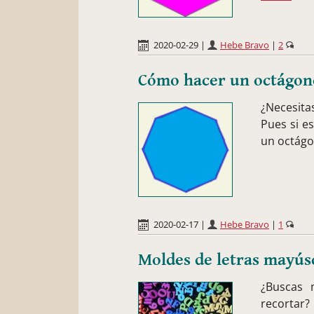
2020-02-29
|
Hebe Bravo
|
2
Cómo hacer un octágono
¿Necesita
Pues si e
un octágo
2020-02-17
|
Hebe Bravo
|
1
Moldes de letras mayús
¿Buscas 
recortar?