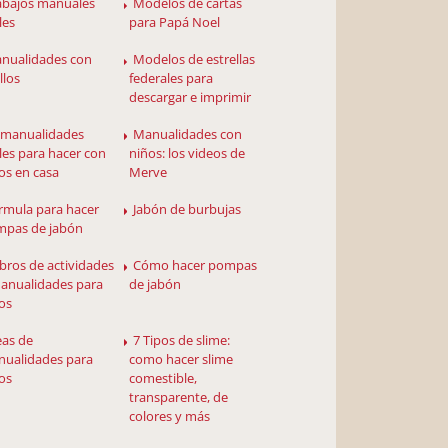
abajos manuales
Modelos de cartas
les
para Papá Noel
nualidades con
Modelos de estrellas
llos
federales para
descargar e imprimir
 manualidades
Manualidades con
iles para hacer con
niños: los videos de
os en casa
Merve
rmula para hacer
Jabón de burbujas
mpas de jabón
libros de actividades
Cómo hacer pompas
anualidades para
de jabón
os
eas de
7 Tipos de slime:
ualidades para
como hacer slime
os
comestible,
transparente, de
colores y más