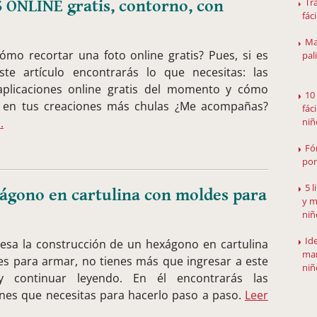
Tr
NLINE gratis, contorno, con
fáci
Ma
ómo recortar una foto online gratis? Pues, si es
pali
ste artículo encontrarás lo que necesitas: las
aplicaciones online gratis del momento y cómo
10
as en tus creaciones más chulas ¿Me acompañas?
fác
niñ
.
Fó
po
5 
ágono en cartulina con moldes para
y m
niñ
Id
eresa la construcción de un hexágono en cartulina
man
s para armar, no tienes más que ingresar a este
niñ
 y continuar leyendo. En él encontrarás las
ones que necesitas para hacerlo paso a paso.
Leer