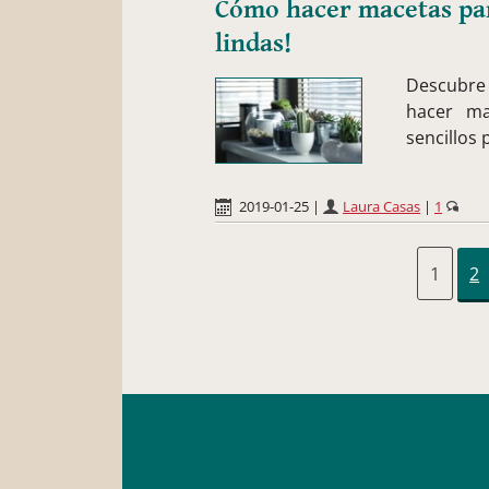
Cómo hacer macetas para
lindas!
Descubre e
hacer ma
sencillos
2019-01-25
|
Laura Casas
|
1
1
2