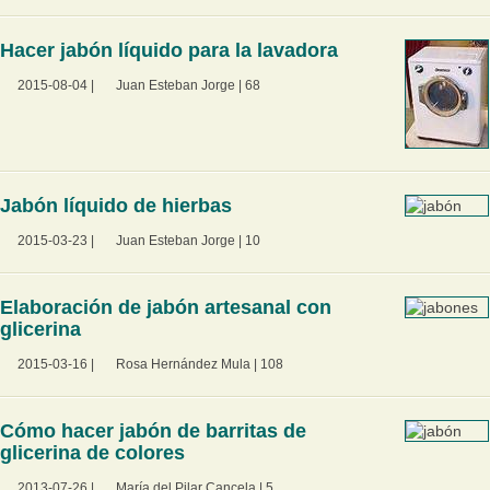
Hacer jabón líquido para la lavadora
2015-08-04
|
Juan Esteban Jorge
|
68
Jabón líquido de hierbas
2015-03-23
|
Juan Esteban Jorge
|
10
Elaboración de jabón artesanal con
glicerina
2015-03-16
|
Rosa Hernández Mula
|
108
Cómo hacer jabón de barritas de
glicerina de colores
2013-07-26
|
María del Pilar Cancela
|
5