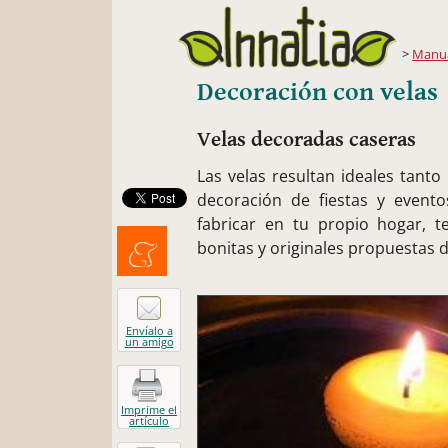
Manua
Decoración con velas
Velas decoradas caseras
Las velas resultan ideales tanto
decoración de fiestas y event
fabricar en tu propio hogar, 
bonitas y originales propuestas 
Menéalo
Envíalo a
un amigo
Imprime el
artículo