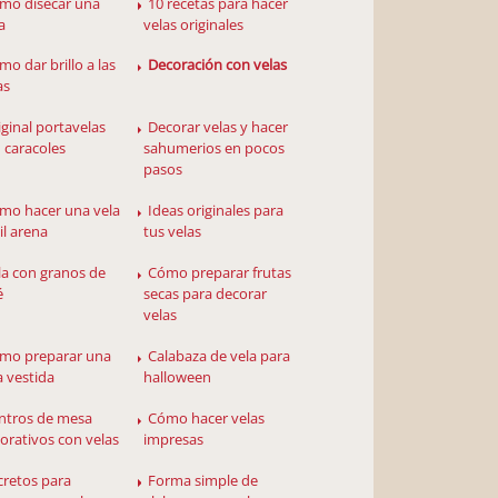
mo disecar una
10 recetas para hacer
a
velas originales
mo dar brillo a las
Decoración con velas
as
iginal portavelas
Decorar velas y hacer
 caracoles
sahumerios en pocos
pasos
mo hacer una vela
Ideas originales para
il arena
tus velas
la con granos de
Cómo preparar frutas
é
secas para decorar
velas
mo preparar una
Calabaza de vela para
a vestida
halloween
ntros de mesa
Cómo hacer velas
orativos con velas
impresas
cretos para
Forma simple de