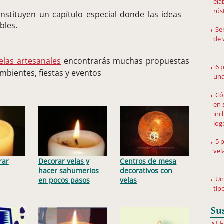
ela
rús
stituyen un capítulo especial donde las ideas
bles.
Se
de 
elas artesanales
encontrarás muchas propuestas
6 
mbientes, fiestas y eventos
una
Có
en 
inc
log
5 
vel
rar
Decorar velas y
Centros de mesa
hacer sahumerios
decorativos con
Un
en pocos pasos
velas
tip
Su