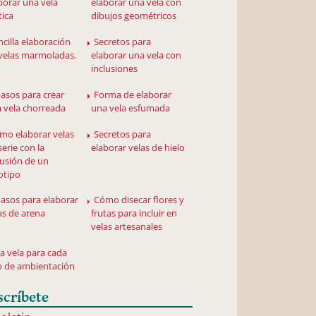
borar una vela
elaborar una vela con
tica
dibujos geométricos
ncilla elaboración
Secretos para
velas marmoladas.
elaborar una vela con
inclusiones
pasos para crear
Forma de elaborar
 vela chorreada
una vela esfumada
mo elaborar velas
Secretos para
serie con la
elaborar velas de hielo
lusión de un
otipo
pasos para elaborar
Cómo disecar flores y
as de arena
frutas para incluir en
velas artesanales
a vela para cada
o de ambientación
scríbete