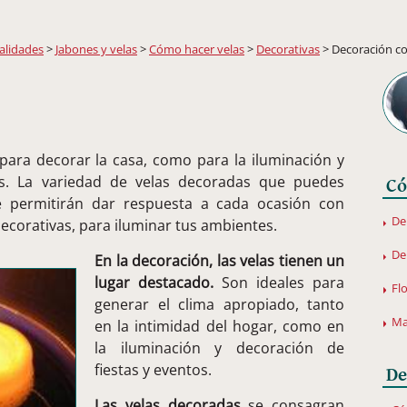
lidades
>
Jabones y velas
>
Cómo hacer velas
>
Decorativas
> Decoración co
 para decorar la casa, como para la iluminación y
os. La variedad de velas decoradas que puedes
Có
te permitirán dar respuesta a cada ocasión con
De
decorativas, para iluminar tus ambientes.
De
En la decoración, las velas tienen un
lugar destacado.
Son ideales para
Fl
generar el clima apropiado, tanto
Ma
en la intimidad del hogar, como en
la iluminación y decoración de
fiestas y eventos.
De
Las velas decoradas
se consagran