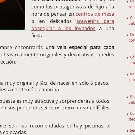
Có
como las protagonistas de lujo a la
ros
hora de pensar en
centros de mesa
Co
o en delicados
souvenirs para
vel
obsequiar a los invitados
a una
Or
fiesta.
con
iempre encontrarás
una vela especial para cada
s ideas realmente originales y decorativas, puedes
Có
lección:
sím
Ve
caf
a muy original y fácil de hacer en sólo 5 pasos.
iesta con temática marina.
Có
puesta es muy atractiva y sorprenderás a todos
vel
enen sus pequeños secretos, pero no son difíciles
Ce
dec
re son las recomendadas si hay piscinas o
Se
 colocarlas.