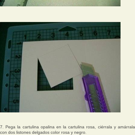
7. Pega la cartulina opalina en la cartulina rosa, ciérrala y amárrala
con dos listones delgados color rosa y negro.