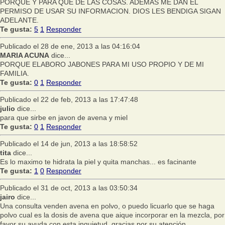
PORQUE Y PARA QUE DE LAS COSAS. ADEMAS ME DAN EL
PERMISO DE USAR SU INFORMACION. DIOS LES BENDIGA SIGAN
ADELANTE.
Te gusta:
5
1
Responder
Publicado el 28 de ene, 2013 a las 04:16:04
MARIA ACUNA
dice...
PORQUE ELABORO JABONES PARA MI USO PROPIO Y DE MI
FAMILIA.
Te gusta:
0
1
Responder
Publicado el 22 de feb, 2013 a las 17:47:48
julio
dice...
para que sirbe en javon de avena y miel
Te gusta:
0
1
Responder
Publicado el 14 de jun, 2013 a las 18:58:52
tita
dice...
Es lo maximo te hidrata la piel y quita manchas... es facinante
Te gusta:
1
0
Responder
Publicado el 31 de oct, 2013 a las 03:50:34
jairo
dice...
Una consulta venden avena en polvo, o puedo licuarlo que se haga
polvo cual es la dosis de avena que aique incorporar en la mezcla, por
favor su ayuda con esta inquietud, gracias por su atención.