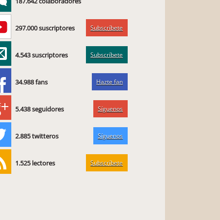
187.642 colaboradores
Subscríbete
297.000 suscriptores
Subscríbete
4.543 suscriptores
Hazte fan
34.988 fans
Síguenos
5.438 seguidores
Síguenos
2.885 twitteros
Subscríbete
1.525 lectores