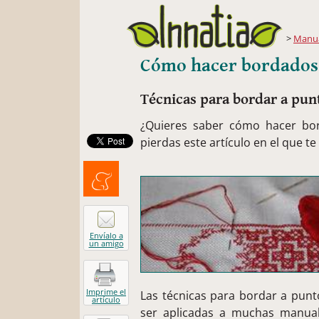
Manua
Cómo hacer bordados 
Técnicas para bordar a pun
¿Quieres saber cómo hacer bo
pierdas este artículo en el que t
Menéalo
Envíalo a
un amigo
Imprime el
Las técnicas para bordar a pun
artículo
ser aplicadas a muchas manual