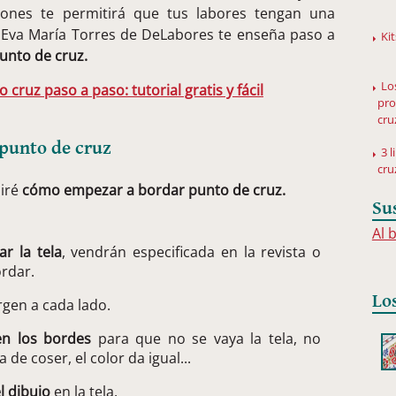
cciones te permitirá que tus labores tengan una
. Eva María Torres de DeLabores te enseña paso a
Ki
unto de cruz.
Lo
cruz paso a paso: tutorial gratis y fácil
pro
cru
 punto de cruz
3 
cru
diré
cómo empezar a bordar punto de cruz.
Su
Al 
r la tela
, vendrán especificada en la revista o
ordar.
Lo
gen a cada lado.
en los bordes
para que no se vaya la tela, no
de coser, el color da igual...
l dibujo
en la tela.