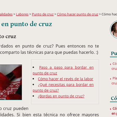
lidades
>
Labores
>
Punto de cruz
>
Cómo hacer punto de cruz
> Cómo hac
en punto de cruz
to cruz
rdados en punto de cruz? Pues entonces no te
e comparto las técnicas para que puedas hacerlo. :)
Pu
Có
Paso a paso para bordar en
cru
punto de cruz
Pl
Cómo hacer el revés de la labor
cru
¿Qué necesitas para bordar en
punto de cruz?
¿Bordas en punto de cruz?
Có
to cruz pueden
Có
en 
idades. Si bien esta técnica no ofrece mayores