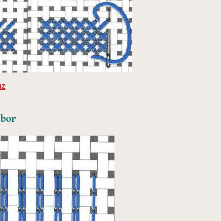
uz
abor