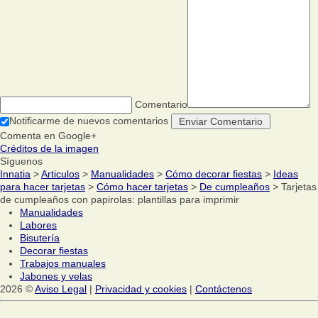
Comentario
Notificarme de nuevos comentarios
Comenta en Google+
Créditos de la imagen
Síguenos
Innatia
>
Articulos
>
Manualidades
>
Cómo decorar fiestas
>
Ideas
para hacer tarjetas
>
Cómo hacer tarjetas
>
De cumpleaños
> Tarjetas
de cumpleaños con papirolas: plantillas para imprimir
Manualidades
Labores
Bisutería
Decorar fiestas
Trabajos manuales
Jabones y velas
2026 ©
Aviso Legal
|
Privacidad y cookies
|
Contáctenos