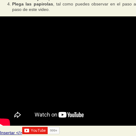
Plega las papirolas
, tal como puedes observar en el paso 
paso de este video.
Insertar </>