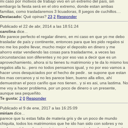
mi caso por motivos de trabajo vivo en un extremo del país, sin
embargo la fiesta será en el otro extremo, donde estan ambas
familias, como trasladaremos 3 licuadoras, 8 juegos de cuchillos....
Destacado:
Qué opinas?
23
2
Responder
Publicado el 22 de abr, 2014 a las 18:51:24
carolina
dice...
Me parece perfecto el regalar dinero, en mi caso en que yo me debo
trasladar de país y continente, entonces para que les pido regalos si
no me los podre llevar, mucho mejor el deposito en dinero y me
ahorro estar vendiendo las cosas para trasladarme, a veces las
circunstancias son diferentes y no por eso vas a decir que es un
aprovechamiento, ahora si tu tienes tu matrimonio y te da lo mismo los
regalos alla tu.. pero no todos pensamos igual, y no por eso vamos a
hacer unos desquiciados por el hecho de pedir.. se supone que estan
los mas cercanos y si no les parece bien, bueno alla ellos, ahí
demuestran el poco cariño que nos tienen.. y si es asi, una lastima. No
me voy a hacer problema, por un poco de dinero o un presente,
aunque sea pequeñito.
Te gusta:
2
0
Responder
Publicado el 9 de ene, 2017 a las 16:25:09
miriam
dice...
parece que tu estas falta de materia gris y de un poco de mundo
chiquita, todos los matrimonios que he ido han sido con sobres y no