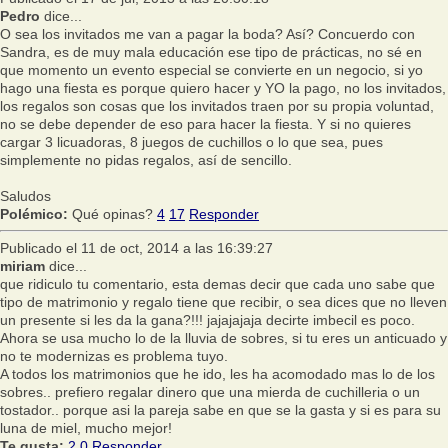
Pedro
dice...
O sea los invitados me van a pagar la boda? Así? Concuerdo con
Sandra, es de muy mala educación ese tipo de prácticas, no sé en
que momento un evento especial se convierte en un negocio, si yo
hago una fiesta es porque quiero hacer y YO la pago, no los invitados,
los regalos son cosas que los invitados traen por su propia voluntad,
no se debe depender de eso para hacer la fiesta. Y si no quieres
cargar 3 licuadoras, 8 juegos de cuchillos o lo que sea, pues
simplemente no pidas regalos, así de sencillo.
Saludos
Polémico:
Qué opinas?
4
17
Responder
Publicado el 11 de oct, 2014 a las 16:39:27
miriam
dice...
que ridiculo tu comentario, esta demas decir que cada uno sabe que
tipo de matrimonio y regalo tiene que recibir, o sea dices que no lleven
un presente si les da la gana?!!! jajajajaja decirte imbecil es poco.
Ahora se usa mucho lo de la lluvia de sobres, si tu eres un anticuado y
no te modernizas es problema tuyo.
A todos los matrimonios que he ido, les ha acomodado mas lo de los
sobres.. prefiero regalar dinero que una mierda de cuchilleria o un
tostador.. porque asi la pareja sabe en que se la gasta y si es para su
luna de miel, mucho mejor!
Te gusta:
2
0
Responder