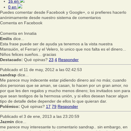
16
en
0
en
Puedes comentar desde Facebook y Google+, o si prefieres hacerlo
anónimamente desde nuestro sistema de comentarios
Comenta en Facebook
Comenta en Innatia
Emilis
dice...
Esta frase puede ser de ayuda ya tenemos a la vista nuestra
Mansuión, el Ferrari y el Velero, lo unico que nos falta es el dinero...
Niños felices sueños... gracias
Destacado:
Qué opinas?
23
4
Responder
Publicado el 11 de may, 2012 a las 02:42:53
sandrap
dice...
Me parece muy indecente estar pidiendo dinero así no más; cuando
dos personas que se aman, se casan, lo hacen por un gran amor, no
por que les den regalos y mucho menos dinero; los invitados son para
que sean testigos de la hermosa unión, y si ellos desean hacer algun
tipo de detalle debe depender de ellos lo que quieran dar.
Polémico:
Qué opinas?
17
79
Responder
Publicado el 3 de ene, 2013 a las 23:20:59
Jazmin
dice...
me parece muy interesante tu comentario sandrap.. sin embargo, en