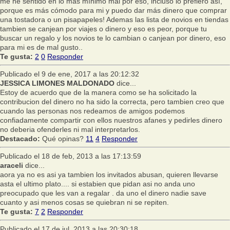
me he sentido en lo más mínimo mal por eso, incluso lo prefiero así,
porque es más cómodo para mi y puedo dar más dinero que comprar
una tostadora o un pisapapeles! Ademas las lista de novios en tiendas
tambien se canjean por viajes o dinero y eso es peor, porque tu
buscar un regalo y los novios te lo cambian o canjean por dinero, eso
para mi es de mal gusto..
Te gusta:
2
0
Responder
Publicado el 9 de ene, 2017 a las 20:12:32
JESSICA LIMONES MALDONADO
dice...
Estoy de acuerdo que de la manera como se ha solicitado la
contribucion del dinero no ha sido la correcta, pero tambien creo que
cuando las personas nos redeamos de amigos podemos
confiadamente compartir con ellos nuestros afanes y pedirles dinero
no deberia ofenderles ni mal interpretarlos.
Destacado:
Qué opinas?
11
4
Responder
Publicado el 18 de feb, 2013 a las 17:13:59
araceli
dice...
aora ya no es asi ya tambien los invitados abusan, quieren llevarse
asta el ultimo plato.... si estabien que pidan asi no anda uno
preocupado que les van a regalar . da uno el dinero nadie save
cuanto y asi menos cosas se quiebran ni se repiten.
Te gusta:
7
2
Responder
Publicado el 17 de jul, 2013 a las 20:30:18