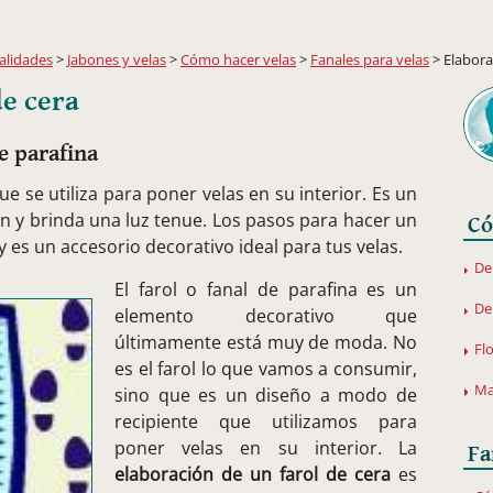
lidades
>
Jabones y velas
>
Cómo hacer velas
>
Fanales para velas
> Elabora
de cera
e parafina
ue se utiliza para poner velas en su interior. Es un
n y brinda una luz tenue. Los pasos para hacer un
Có
y es un accesorio decorativo ideal para tus velas.
De
El farol o fanal de parafina es un
De
elemento decorativo que
últimamente está muy de moda. No
Fl
es el farol lo que vamos a consumir,
Ma
sino que es un diseño a modo de
recipiente que utilizamos para
poner velas en su interior. La
Fa
elaboración de un farol de cera
es