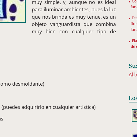
Có
muy simple, y; aunque no es ideal
fan
para iluminar ambientes, pues la luz
que nos brinda es muy tenue, es un
Di
flo
objeto vanguardista que combina
fan
muy bien con cualquier tipo de
El
de 
Su
Al 
a como desmoldante)
Lo
(puedes adquirirlo en cualquier artística)
as