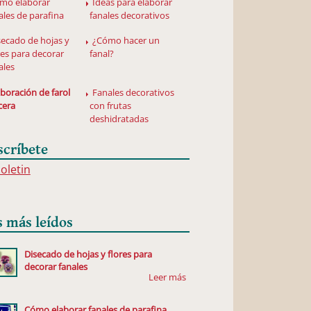
mo elaborar
Ideas para elaborar
ales de parafina
fanales decorativos
secado de hojas y
¿Cómo hacer un
res para decorar
fanal?
ales
aboración de farol
Fanales decorativos
cera
con frutas
deshidratadas
scríbete
boletin
s más leídos
Disecado de hojas y flores para
decorar fanales
Cómo elaborar fanales de parafina